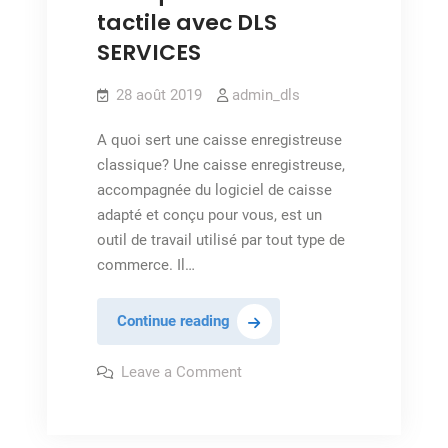
tactile avec DLS
SERVICES
28 août 2019
admin_dls
A quoi sert une caisse enregistreuse
classique? Une caisse enregistreuse,
accompagnée du logiciel de caisse
adapté et conçu pour vous, est un
outil de travail utilisé par tout type de
commerce. Il…
Pourquoi
Continue reading
une
caisse
on
Leave a Comment
Pourquoi
tactile
une
caisse
avec
tactile
DLS
avec