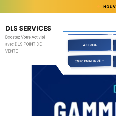
NOUVE
Skip
to
DLS SERVICES
content
Boostez Votre Activité
ACCUEIL
avec DLS POINT DE
ACCUEIL
VENTE
●●●
INFORMATIQUE
INFORMATIQUE
▼