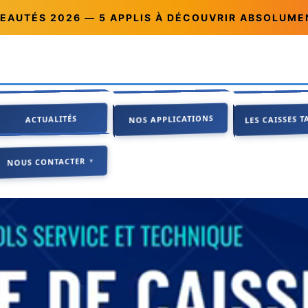
AUTÉS 2026 — 5 APPLIS À DÉCOUVRIR ABSOLUM
LES CAISSES TAC
NOS APPLICATIONS
ACTUALITÉS
LES CAISSES T
NOS APPLICATIONS
ACTUALITÉS
●●●
NOUS CONTACTER
NOUS CONTACTER
▼