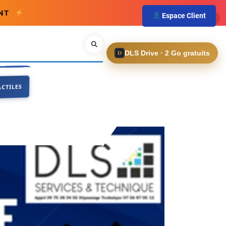
ENT
Espace Client
×
Search
DLS Drive · 2 Go gratuits
TILES
ACTILES