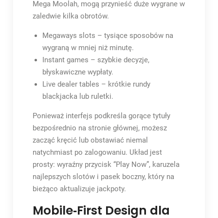
Mega Moolah, mogą przynieść duże wygrane w
zaledwie kilka obrotów.
Megaways slots – tysiące sposobów na
wygraną w mniej niż minutę.
Instant games – szybkie decyzje,
błyskawiczne wypłaty.
Live dealer tables – krótkie rundy
blackjacka lub ruletki.
Ponieważ interfejs podkreśla gorące tytuły
bezpośrednio na stronie głównej, możesz
zacząć kręcić lub obstawiać niemal
natychmiast po zalogowaniu. Układ jest
prosty: wyraźny przycisk “Play Now”, karuzela
najlepszych slotów i pasek boczny, który na
bieżąco aktualizuje jackpoty.
Mobile‑First Design dla