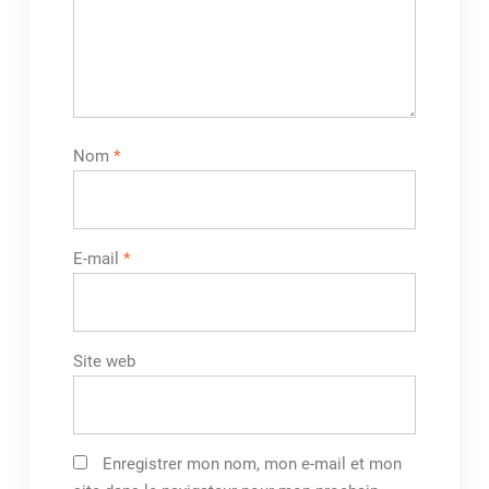
Nom
*
E-mail
*
Site web
Enregistrer mon nom, mon e-mail et mon