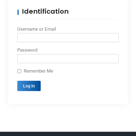
Identification
Username or Email
Password
Remember Me