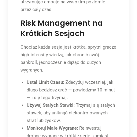
utrzymując emocje na wysokim poziomie
przez cały czas.
Risk Management na
Krótkich Sesjach
Chociaż każda sesja jest krótka, sprytni gracze
high‑intensity wiedzą, jak chronić swój
bankroll, jednocześnie dążąc do dużych
wygranych.
Ustal Limit Czasu:
Zdecyduj wcześniej, jak
długo będziesz grać — powiedzmy 10 minut
— i się tego trzymaj.
Używaj Stałych Stawki:
Trzymaj się stałych
stawek, aby uniknąć niekontrolowanych
strat lub zysków.
Monitoruj Małe Wygrane:
Reinwestuj
drobne wygrane w krótkie serie, zamiast