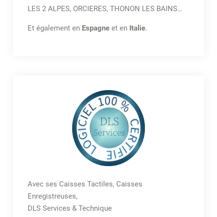
LES 2 ALPES, ORCIERES, THONON LES BAINS…
Et également en
Espagne
et en
Italie
.
Avec ses Caisses Tactiles, Caisses
Enregistreuses,
DLS Services & Technique