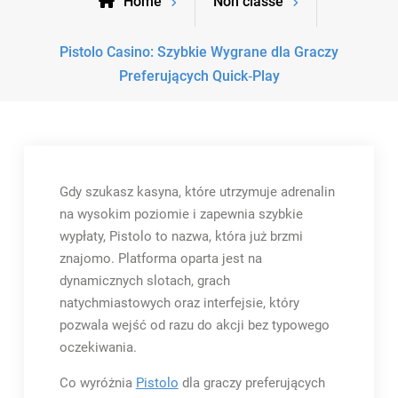
Home
Non classé
Pistolo Casino: Szybkie Wygrane dla Graczy
Preferujących Quick‑Play
Gdy szukasz kasyna, które utrzymuje adrenalin
na wysokim poziomie i zapewnia szybkie
wypłaty, Pistolo to nazwa, która już brzmi
znajomo. Platforma oparta jest na
dynamicznych slotach, grach
natychmiastowych oraz interfejsie, który
pozwala wejść od razu do akcji bez typowego
oczekiwania.
Co wyróżnia
Pistolo
dla graczy preferujących