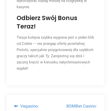
wykorzystać każdą minutę na rozgrywkę w
kasynie.
Odbierz Swój Bonus
Teraz!
Twoja kolejna szybka wygrana jest o jeden klik
od Ciebie — nie przegap oferty powitalnej
Pistolo, specjalnie przygotowanej dla szybkich
graczy takich jak Ty. Zarejestruj się dziś i
zacznij kręcić w kierunku natychmiastowych
wypłat!
Navigation
Vegasino:
BDMBet Casino: