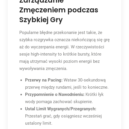
Zarządzanie
Zmęczeniem podczas
Szybkiej Gry
Popularne błędne przekonanie jest takie, że
szybka rozgrywka oznacza niekończącą się grę
aż do wyczerpania energii. W rzeczywistości
sesje high‑intensity to krótkie bursty, które
mają utrzymać wysoki poziom energii bez
wywoływania zmęczenia.
Przerwy na Pacing:
Wstaw 30‑sekundową
przerwę między rundami, jeśli to konieczne.
Przypomnienie o Nawodnieniu:
Krótki łyk
wody pomaga zachować skupienie.
Ustal Limit Wygranych/Przegranych:
Przestań grać, gdy osiągniesz wcześniej
ustalony limit.