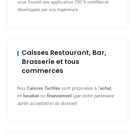
vous fournit une application 100 % certifiée et
développée par ses ingénieurs
Caisses Restaurant, Bar,
Brasserie et tous
commerces
Nos
Caisses Tactiles
sont proposées à l’
achat
,
en
location
ou
financement
(
par notre partenaire
après acceptation du dossier
)