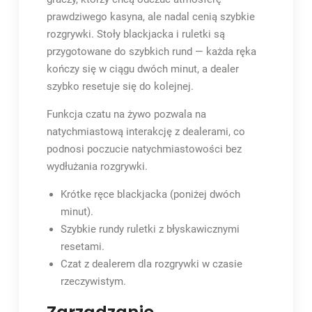
prawdziwego kasyna, ale nadal cenią szybkie
rozgrywki. Stoły blackjacka i ruletki są
przygotowane do szybkich rund — każda ręka
kończy się w ciągu dwóch minut, a dealer
szybko resetuje się do kolejnej.
Funkcja czatu na żywo pozwala na
natychmiastową interakcję z dealerami, co
podnosi poczucie natychmiastowości bez
wydłużania rozgrywki.
Krótke ręce blackjacka (poniżej dwóch
minut).
Szybkie rundy ruletki z błyskawicznymi
resetami.
Czat z dealerem dla rozgrywki w czasie
rzeczywistym.