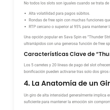
No todos los slots son iguales cuando se trata de
Alta volatilidad para pagos súbitos.
Rondas de free spin con muchas funciones que
RTP cercano o superior al 95% para mantener l
Una opción popular en Sava Spin es “Thunder Stri
ultrarrápidos con una generosa función de free sp
Características Clave de “Thu
Los 5 carretes y 20 líneas de pago del slot ofrec
bonificación pueden activarse tras solo dos giros 
4. La Anatomía de un Gir
Un giro de alta intensidad generalmente implica 
suficiente para mantener la emoción sin comprom