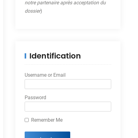
notre partenaire après acceptation du
dossier
)
Identification
Username or Email
Password
Remember Me