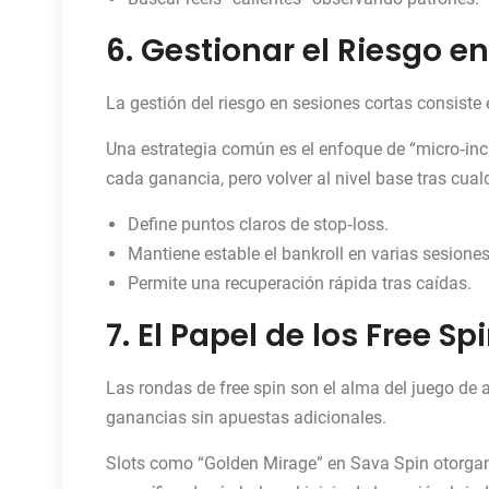
6. Gestionar el Riesgo e
La gestión del riesgo en sesiones cortas consiste 
Una estrategia común es el enfoque de “micro‑inc
cada ganancia, pero volver al nivel base tras cual
Define puntos claros de stop‑loss.
Mantiene estable el bankroll en varias sesiones
Permite una recuperación rápida tras caídas.
7. El Papel de los Free 
Las rondas de free spin son el alma del juego de 
ganancias sin apuestas adicionales.
Slots como “Golden Mirage” en Sava Spin otorgan