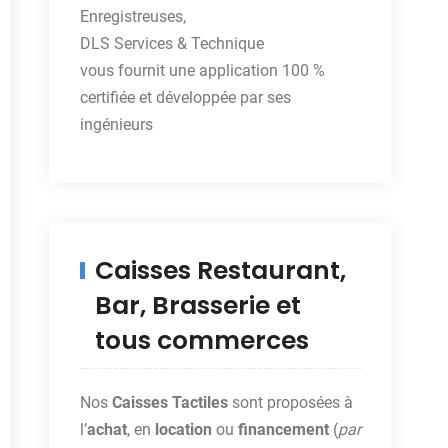
Enregistreuses,
DLS Services & Technique
vous fournit une application 100 %
certifiée et développée par ses
ingénieurs
Caisses Restaurant,
Bar, Brasserie et
tous commerces
Nos
Caisses Tactiles
sont proposées à
l’
achat
, en
location
ou
financement
(
par