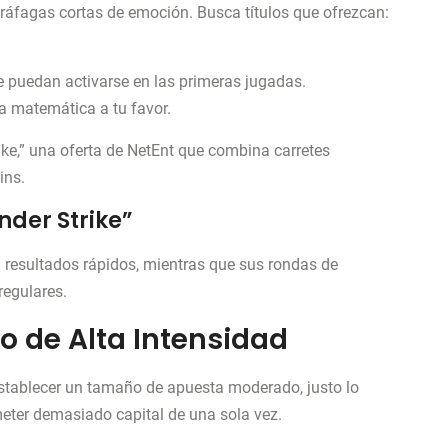
 ráfagas cortas de emoción. Busca títulos que ofrezcan:
 puedan activarse en las primeras jugadas.
a matemática a tu favor.
ke,” una oferta de NetEnt que combina carretes
ins.
nder Strike”
en resultados rápidos, mientras que sus rondas de
regulares.
o de Alta Intensidad
establecer un tamaño de apuesta moderado, justo lo
eter demasiado capital de una sola vez.