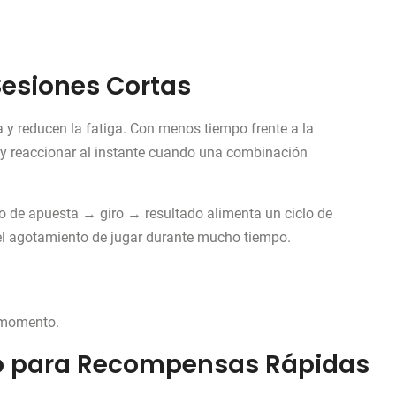
Sesiones Cortas
y reducen la fatiga. Con menos tiempo frente a la
 y reaccionar al instante cuando una combinación
do de apuesta → giro → resultado alimenta un ciclo de
 el agotamiento de jugar durante mucho tiempo.
 momento.
ado para Recompensas Rápidas