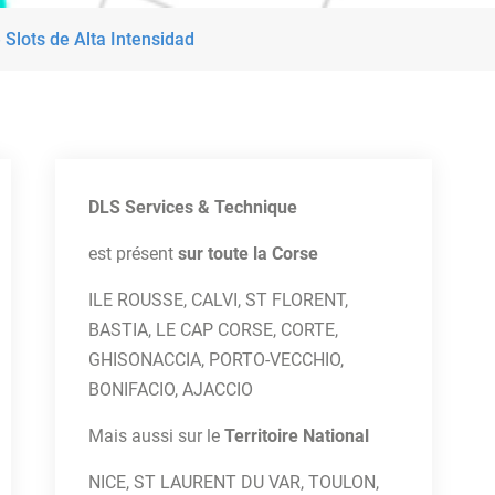
Slots de Alta Intensidad
DLS Services & Technique
est présent
sur toute la Corse
ILE ROUSSE, CALVI, ST FLORENT,
BASTIA, LE CAP CORSE, CORTE,
GHISONACCIA, PORTO-VECCHIO,
BONIFACIO, AJACCIO
Mais aussi sur le
Territoire National
NICE, ST LAURENT DU VAR, TOULON,