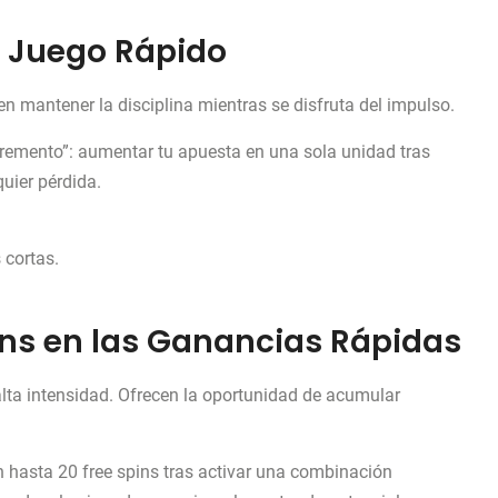
n Juego Rápido
en mantener la disciplina mientras se disfruta del impulso.
remento”: aumentar tu apuesta en una sola unidad tras
quier pérdida.
 cortas.
Spins en las Ganancias Rápidas
alta intensidad. Ofrecen la oportunidad de acumular
 hasta 20 free spins tras activar una combinación