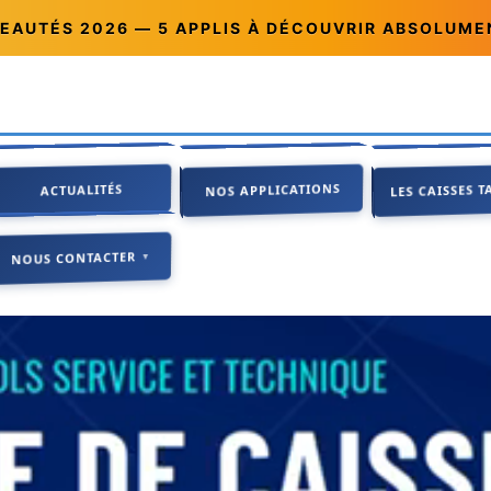
AUTÉS 2026 — 5 APPLIS À DÉCOUVRIR ABSOLUM
LES CAISSES TAC
NOS APPLICATIONS
ACTUALITÉS
LES CAISSES T
NOS APPLICATIONS
ACTUALITÉS
●●●
NOUS CONTACTER
NOUS CONTACTER
▼