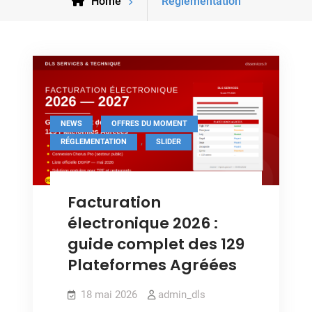
Archive
Home
Réglementation
for
,
,
NEWS
OFFRES DU MOMENT
,
RÉGLEMENTATION
SLIDER
Facturation
électronique 2026 :
guide complet des 129
Plateformes Agréées
18 mai 2026
admin_dls