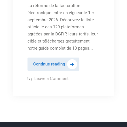
La réforme de la facturation
électronique entre en vigueur le 1er
septembre 2026. Découvrez la liste
officielle des 129 plateformes
agréées par la DGFiP, leurs tarifs, leur
cible et téléchargez gratuitement
notre guide complet de 13 pages.…
Facturation
Continue reading
électronique
2026
on
Leave a Comment
Facturation
:
électronique
2026
guide
:
complet
guide
complet
des
des
129
129
Plateformes
Plateformes
Agréées