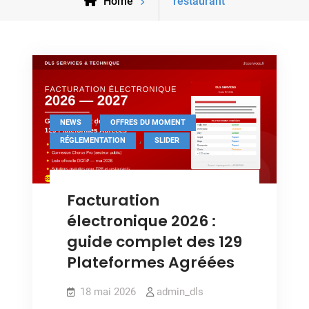
Posts
Home
restaurant
tagged
,
,
NEWS
OFFRES DU MOMENT
,
RÉGLEMENTATION
SLIDER
Facturation
électronique 2026 :
guide complet des 129
Plateformes Agréées
18 mai 2026
admin_dls