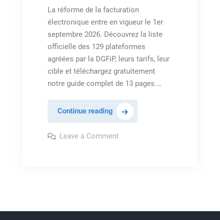
La réforme de la facturation
électronique entre en vigueur le 1er
septembre 2026. Découvrez la liste
officielle des 129 plateformes
agréées par la DGFiP, leurs tarifs, leur
cible et téléchargez gratuitement
notre guide complet de 13 pages.…
Facturation
Continue reading
électronique
2026
on
Leave a Comment
Facturation
:
électronique
2026
guide
:
complet
guide
complet
des
des
129
129
Plateformes
Plateformes
Agréées